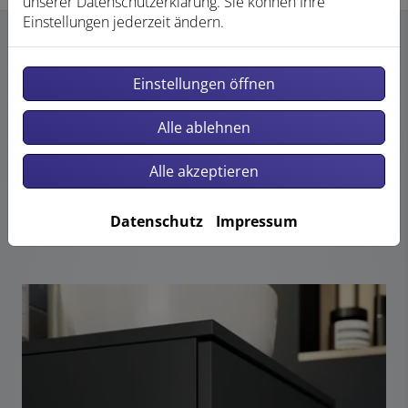
unserer Datenschutzerklärung. Sie können Ihre
Einstellungen jederzeit ändern.
Einstellungen öffnen
MIX & MATCH KOMPATIBEL – ALLES
PASST ZUSAMMEN
Alle ablehnen
CALUNA bietet eine große Auswahl an Formen, Größen,
Alle akzeptieren
beliebten Farben und hochwertigen Oberflächen, die
sich auch serienübergreifend kombinieren lassen. So
entsteht eine Badlösung, die optisch aus einem Guss
Datenschutz
Impressum
wirkt – und trotzdem maximal individuell ist.